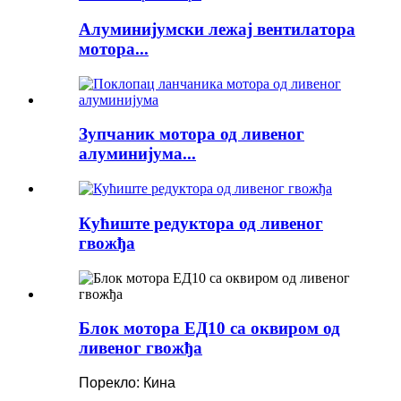
Алуминијумски лежај вентилатора
мотора...
Зупчаник мотора од ливеног
алуминијума...
Кућиште редуктора од ливеног
гвожђа
Блок мотора ЕД10 са оквиром од
ливеног гвожђа
Порекло: Кина