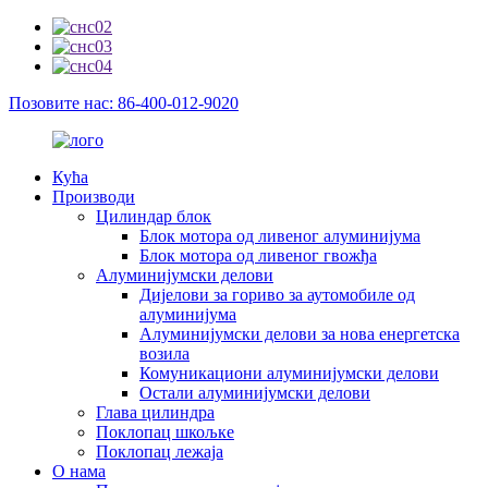
Позовите нас: 86-400-012-9020
Кућа
Производи
Цилиндар блок
Блок мотора од ливеног алуминијума
Блок мотора од ливеног гвожђа
Алуминијумски делови
Дијелови за гориво за аутомобиле од
алуминијума
Алуминијумски делови за нова енергетска
возила
Комуникациони алуминијумски делови
Остали алуминијумски делови
Глава цилиндра
Поклопац шкољке
Поклопац лежаја
О нама