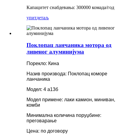
Капацитет снабдевања: 300000 комада/год
упит
детаљ
Поклопац ланчаника мотора од
ливеног алуминијума
Порекло: Кина
Назив производа: Поклопац коморе
ланчаника
Модел: 4 а13б
Модел примене: лаки камион, миниван,
комби
Минимална количина поруџбине:
преговарање
Цена: по договору