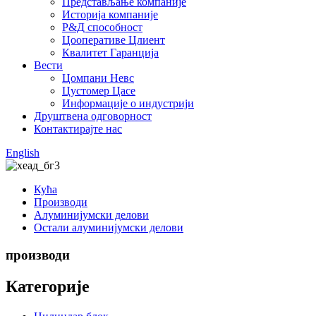
Представљање компаније
Историја компаније
Р&Д способност
Цооперативе Цлиент
Квалитет Гаранција
Вести
Цомпани Невс
Цустомер Цасе
Информације о индустрији
Друштвена одговорност
Контактирајте нас
English
Кућа
Производи
Алуминијумски делови
Остали алуминијумски делови
производи
Категорије