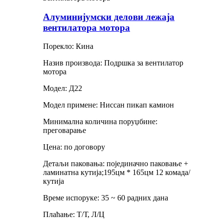
Алуминијумски делови лежаја
вентилатора мотора
Порекло: Кина
Назив производа: Подршка за вентилатор
мотора
Модел: Д22
Модел примене: Ниссан пикап камион
Минимална количина поруџбине:
преговарање
Цена: по договору
Детаљи паковања: појединачно паковање +
ламинатна кутија;195цм * 165цм 12 комада/
кутија
Време испоруке: 35 ~ 60 радних дана
Плаћање: Т/Т, Л/Ц