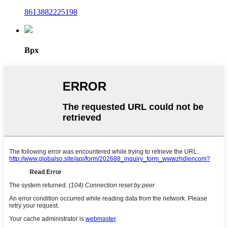
8613882225198
Врх