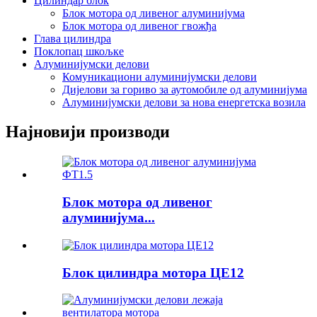
Цилиндар блок
Блок мотора од ливеног алуминијума
Блок мотора од ливеног гвожђа
Глава цилиндра
Поклопац шкољке
Алуминијумски делови
Комуникациони алуминијумски делови
Дијелови за гориво за аутомобиле од алуминијума
Алуминијумски делови за нова енергетска возила
Најновији производи
Блок мотора од ливеног
алуминијума...
Блок цилиндра мотора ЦЕ12