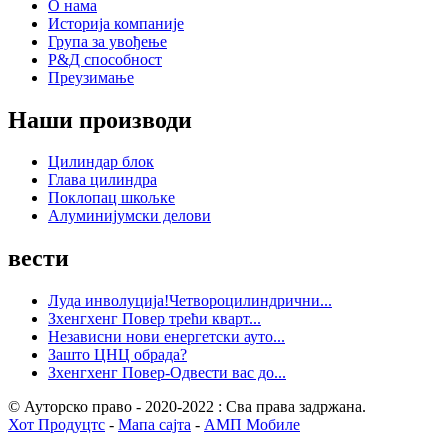
О нама
Историја компаније
Група за увођење
Р&Д способност
Преузимање
Наши производи
Цилиндар блок
Глава цилиндра
Поклопац шкољке
Алуминијумски делови
вести
Луда инволуција!Четвороцилиндрични...
Зхенгхенг Повер трећи кварт...
Независни нови енергетски ауто...
Зашто ЦНЦ обрада?
Зхенгхенг Повер-Одвести вас до...
© Ауторско право - 2020-2022 : Сва права задржана.
Хот Продуцтс
-
Мапа сајта
-
АМП Мобиле