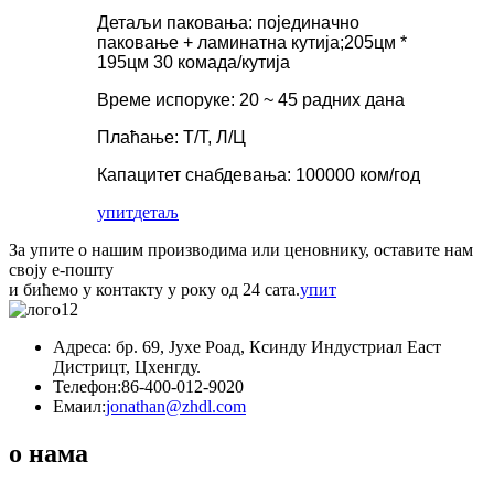
Детаљи паковања: појединачно
паковање + ламинатна кутија;205цм *
195цм 30 комада/кутија
Време испоруке: 20 ~ 45 радних дана
Плаћање: Т/Т, Л/Ц
Капацитет снабдевања: 100000 ком/год
упит
детаљ
За упите о нашим производима или ценовнику, оставите нам
своју е-пошту
и бићемо у контакту у року од 24 сата.
упит
Адреса: бр. 69, Јухе Роад, Ксинду Индустриал Еаст
Дистрицт, Цхенгду.
Телефон:
86-400-012-9020
Емаил:
jonathan@zhdl.com
о нама