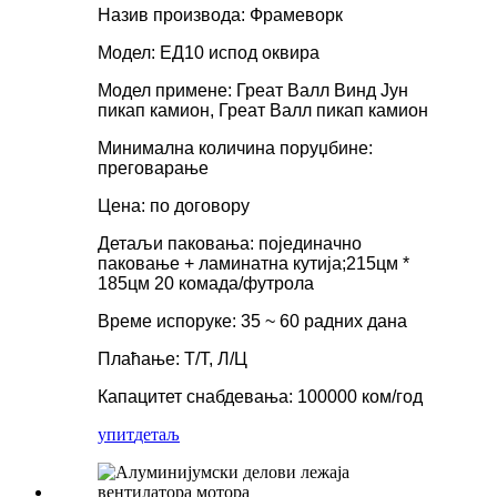
Назив производа: Фрамеворк
Модел: ЕД10 испод оквира
Модел примене: Греат Валл Винд Јун
пикап камион, Греат Валл пикап камион
Минимална количина поруџбине:
преговарање
Цена: по договору
Детаљи паковања: појединачно
паковање + ламинатна кутија;215цм *
185цм 20 комада/футрола
Време испоруке: 35 ~ 60 радних дана
Плаћање: Т/Т, Л/Ц
Капацитет снабдевања: 100000 ком/год
упит
детаљ