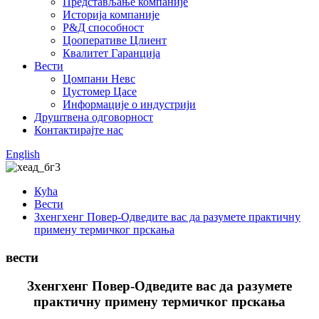
Представљање компаније
Историја компаније
Р&Д способност
Цооперативе Цлиент
Квалитет Гаранција
Вести
Цомпани Невс
Цустомер Цасе
Информације о индустрији
Друштвена одговорност
Контактирајте нас
English
Кућа
Вести
Зхенгхенг Повер-Одведите вас да разумете практичну
примену термичког прскања
вести
Зхенгхенг Повер-Одведите вас да разумете
практичну примену термичког прскања