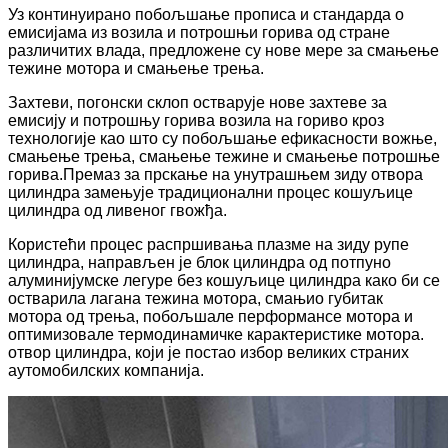
Уз континуирано побољшање прописа и стандарда о
емисијама из возила и потрошњи горива од стране
различитих влада, предложене су нове мере за смањење
тежине мотора и смањење трења.
Захтеви, погонски склоп остварује нове захтеве за
емисију и потрошњу горива возила на гориво кроз
технологије као што су побољшање ефикасности вожње,
смањење трења, смањење тежине и смањење потрошње
горива.Премаз за прскање на унутрашњем зиду отвора
цилиндра замењује традиционални процес кошуљице
цилиндра од ливеног гвожђа.
Користећи процес распршивања плазме на зиду рупе
цилиндра, направљен је блок цилиндра од потпуно
алуминијумске легуре без кошуљице цилиндра како би се
остварила лагана тежина мотора, смањио губитак
мотора од трења, побољшале перформансе мотора и
оптимизовале термодинамичке карактеристике мотора.
отвор цилиндра, који је постао избор великих страних
аутомобилских компанија.