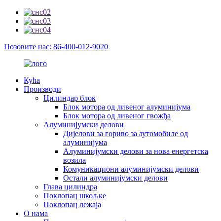
Позовите нас: 86-400-012-9020
Кућа
Производи
Цилиндар блок
Блок мотора од ливеног алуминијума
Блок мотора од ливеног гвожђа
Алуминијумски делови
Дијелови за гориво за аутомобиле од
алуминијума
Алуминијумски делови за нова енергетска
возила
Комуникациони алуминијумски делови
Остали алуминијумски делови
Глава цилиндра
Поклопац шкољке
Поклопац лежаја
О нама