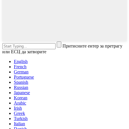
Притисните ентер за претрагу
или ЕСЦ да затворите
English
French
German
Portuguese
Spanish
Russian
Japanese
Korean
Arabic
Irish
Greek
Turkish
Italian
Danish