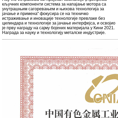
кључних компоненти система за напајање мотора са
унутрашњим сагоревањем и њихова технологија за
јачање и примена“ фокусира се на техничко
истраживање и иновације технологије превлаке без
цилиндара и технологије за јачање интерфејса, и освојио
је прву награду на сајму бојених материјала у Кини 2021.
Награда за науку и технологију металске индустрије.