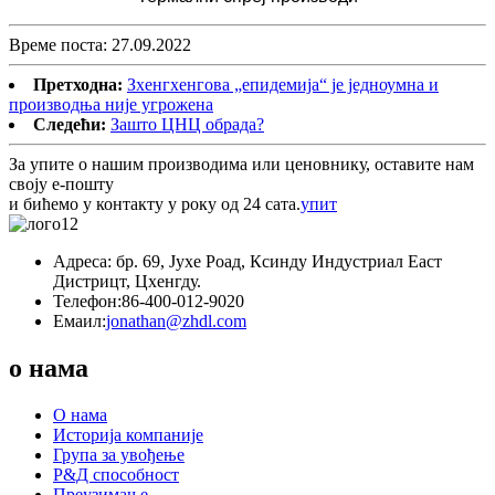
Време поста: 27.09.2022
Претходна:
Зхенгхенгова „епидемија“ је једноумна и
производња није угрожена
Следећи:
Зашто ЦНЦ обрада?
За упите о нашим производима или ценовнику, оставите нам
своју е-пошту
и бићемо у контакту у року од 24 сата.
упит
Адреса: бр. 69, Јухе Роад, Ксинду Индустриал Еаст
Дистрицт, Цхенгду.
Телефон:
86-400-012-9020
Емаил:
jonathan@zhdl.com
о нама
О нама
Историја компаније
Група за увођење
Р&Д способност
Преузимање