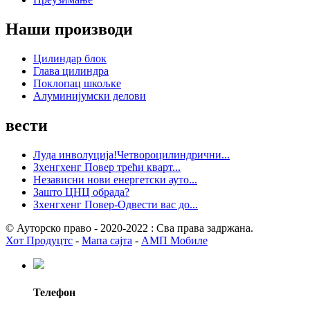
Наши производи
Цилиндар блок
Глава цилиндра
Поклопац шкољке
Алуминијумски делови
вести
Луда инволуција!Четвороцилиндрични...
Зхенгхенг Повер трећи кварт...
Независни нови енергетски ауто...
Зашто ЦНЦ обрада?
Зхенгхенг Повер-Одвести вас до...
© Ауторско право - 2020-2022 : Сва права задржана.
Хот Продуцтс
-
Мапа сајта
-
АМП Мобиле
Телефон