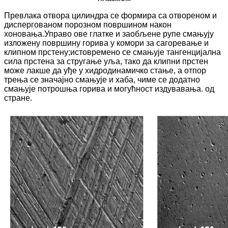
Превлака отвора цилиндра се формира са отвореном и
диспергованом порозном површином након
хоновања.Управо ове глатке и заобљене рупе смањују
изложену површину горива у комори за сагоревање и
клипном прстену;истовремено се смањује тангенцијална
сила прстена за стругање уља, тако да клипни прстен
може лакше да уђе у хидродинамичко стање, а отпор
трења се значајно смањује и хаба, чиме се додатно
смањује потрошња горива и могућност издувавања. од
стране.