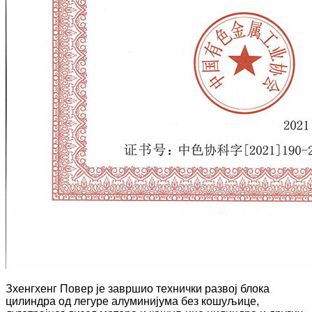
Зхенгхенг Повер је завршио технички развој блока
цилиндра од легуре алуминијума без кошуљице,