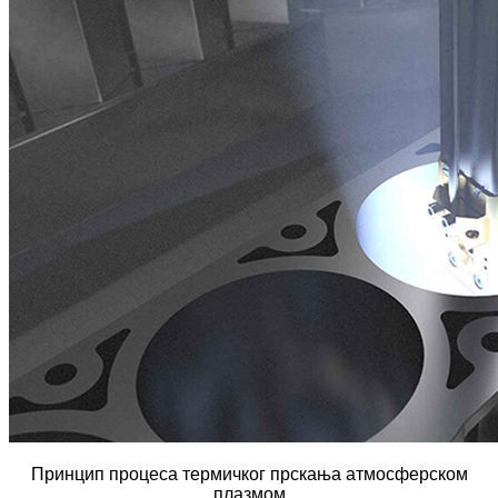
Принцип процеса термичког прскања атмосферском
плазмом