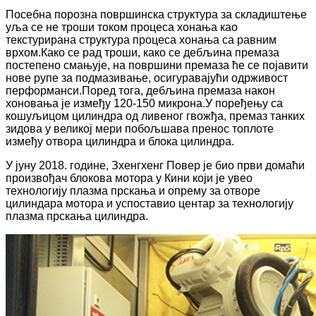
Посебна порозна површинска структура за складиштење
уља се не троши током процеса хонања као
текстурирана структура процеса хонања са равним
врхом.Како се рад троши, како се дебљина премаза
постепено смањује, на површини премаза ће се појавити
нове рупе за подмазивање, осигуравајући одрживост
перформанси.Поред тога, дебљина премаза након
хоновања је између 120-150 микрона.У поређењу са
кошуљицом цилиндра од ливеног гвожђа, премаз танких
зидова у великој мери побољшава пренос топлоте
између отвора цилиндра и блока цилиндра.
У јуну 2018. године, Зхенгхенг Повер је био први домаћи
произвођач блокова мотора у Кини који је увео
технологију плазма прскања и опрему за отворе
цилиндара мотора и успоставио центар за технологију
плазма прскања цилиндра.