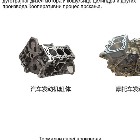
дуготрајног дизел мотора и кошуљице цилиндра и других
производа.Кооперативни процес прскања.
Термални спреј производи