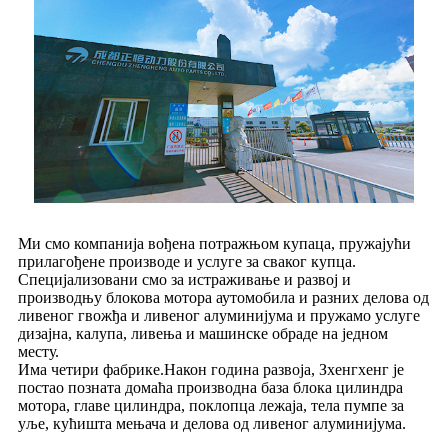
Ми смо компанија вођена потражњом купаца, пружајући
прилагођене производе и услуге за сваког купца.
Специјализовани смо за истраживање и развој и
производњу блокова мотора аутомобила и разних делова од
ливеног гвожђа и ливеног алуминијума и пружамо услуге
дизајна, калупа, ливења и машинске обраде на једном
месту.
Има четири фабрике.Након година развоја, Зхенгхенг је
постао позната домаћа производна база блока цилиндра
мотора, главе цилиндра, поклопца лежаја, тела пумпе за
уље, кућишта мењача и делова од ливеног алуминијума.