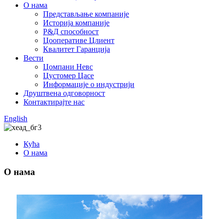
О нама
Представљање компаније
Историја компаније
Р&Д способност
Цооперативе Цлиент
Квалитет Гаранција
Вести
Цомпани Невс
Цустомер Цасе
Информације о индустрији
Друштвена одговорност
Контактирајте нас
English
Кућа
О нама
О нама