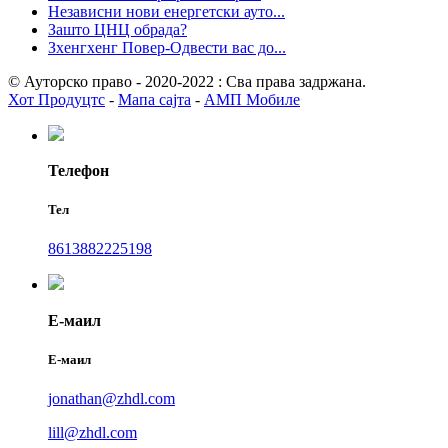
Независни нови енергетски ауто...
Зашто ЦНЦ обрада?
Зхенгхенг Повер-Одвести вас до...
© Ауторско право - 2020-2022 : Сва права задржана.
Хот Продуцтс
-
Мапа сајта
-
АМП Мобиле
Телефон
Тел
8613882225198
Е-маил
Е-маил
jonathan@zhdl.com
lill@zhdl.com