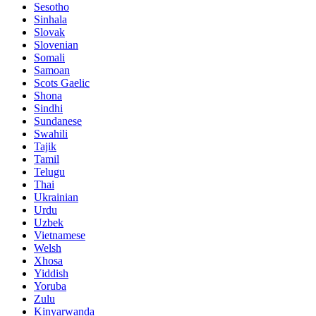
Sesotho
Sinhala
Slovak
Slovenian
Somali
Samoan
Scots Gaelic
Shona
Sindhi
Sundanese
Swahili
Tajik
Tamil
Telugu
Thai
Ukrainian
Urdu
Uzbek
Vietnamese
Welsh
Xhosa
Yiddish
Yoruba
Zulu
Kinyarwanda