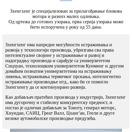
Зхенгхенг је специјализован за прилагођавање блокова
мотора и разних малих одливака.
Од цртежа до готових узорака, прва серија узорака може
бити испоручена у року од 55 дана.
Зхенгхенг има напредне могућности истраживања и
развоја у технологији производа, убризгава сва права
интелектуалне својине у истраживање и развој и
надоградњу производа и сарађује са универзитетом
Сицхуан, технолошким универзитетом Кунминг и другим
домаћим познатим универзитетима на истраживању
ливења, истраживања термичког прскања, интелигентно
истраживање производње итд., како би се помогло
Зхенгхенгу да се континуирано развија.
Као добављач пратећих производа у индустрији, Зхенгхенг
има дугорочну и стабилну конкурентску предност, и
постао је одличан добављач за Тоиоту, генерал моторс,
Хиундаи, САИЦ, Греат Валл, Цханг'ан, Геели и друге
велике аутомобилске производње предузећа.