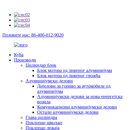
Позовите нас: 86-400-012-9020
Кућа
Производи
Цилиндар блок
Блок мотора од ливеног алуминијума
Блок мотора од ливеног гвожђа
Алуминијумски делови
Дијелови за гориво за аутомобиле од
алуминијума
Алуминијумски делови за нова енергетска
возила
Комуникациони алуминијумски делови
Остали алуминијумски делови
Глава цилиндра
Поклопац шкољке
Поклопац лежаја