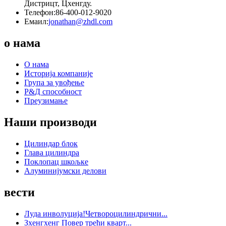
Дистрицт, Цхенгду.
Телефон:
86-400-012-9020
Емаил:
jonathan@zhdl.com
о нама
О нама
Историја компаније
Група за увођење
Р&Д способност
Преузимање
Наши производи
Цилиндар блок
Глава цилиндра
Поклопац шкољке
Алуминијумски делови
вести
Луда инволуција!Четвороцилиндрични...
Зхенгхенг Повер трећи кварт...