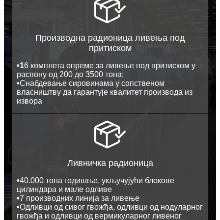
Производна радионица ливења под
притиском
•1
6 комплета опреме за ливење под притиском у
распону од 200 до 3500 тона;
•
Снабдевање сировинама у сопственом
власништву да гарантује квалитет производа из
извора
Ливничка радионица
•
40.000 тона годишње, укључујући блокове
цилиндара и мале одливе
•
7 производних линија за ливење
•
Одливци од сивог гвожђа, одливци од нодуларног
гвожђа и одливци од вермикуларног ливеног