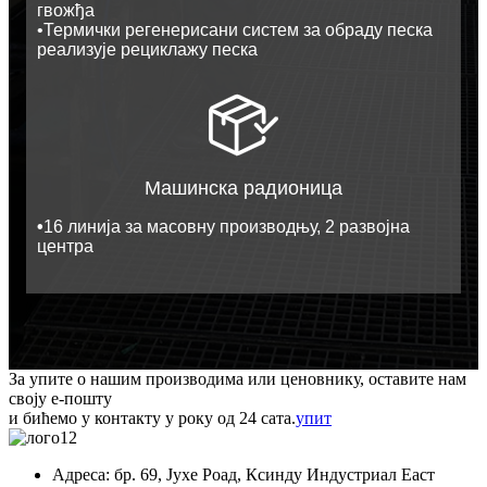
гвожђа
•
Термички регенерисани систем за обраду песка
реализује рециклажу песка
Машинска радионица
•
16 линија за масовну производњу, 2 развојна
центра
За упите о нашим производима или ценовнику, оставите нам
своју е-пошту
и бићемо у контакту у року од 24 сата.
упит
Адреса: бр. 69, Јухе Роад, Ксинду Индустриал Еаст