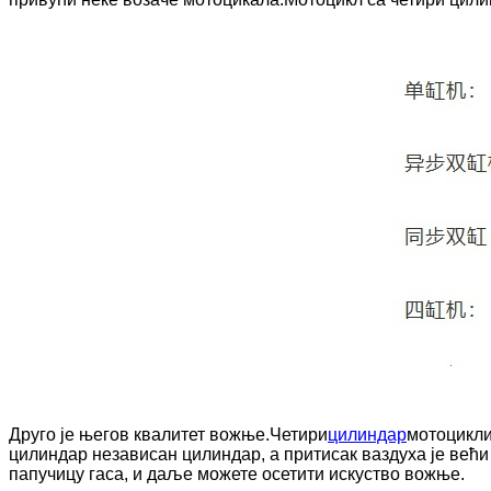
Друго је његов квалитет вожње.Четири
цилиндар
мотоцикли
цилиндар независан цилиндар, а притисак ваздуха је већи
папучицу гаса, и даље можете осетити искуство вожње.