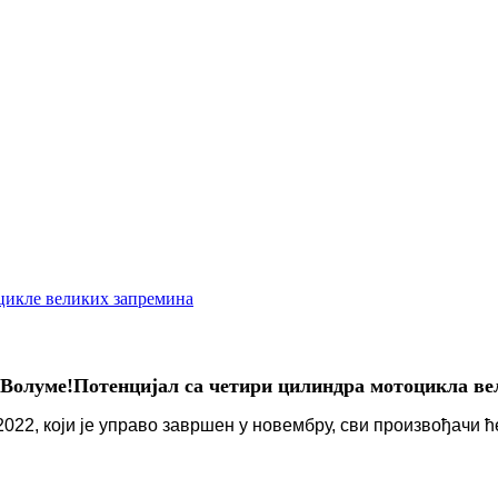
оцикле великих запремина
Волуме!Потенцијал са четири цилиндра мотоцикла ве
022, који је управо завршен у новембру, сви произвођачи 