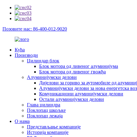
Позовите нас: 86-400-012-9020
Кућа
Производи
Цилиндар блок
Блок мотора од ливеног алуминијума
Блок мотора од ливеног гвожђа
Алуминијумски делови
Дијелови за гориво за аутомобиле од алумини
Алуминијумски делови за нова енергетска во
Комуникациони алуминијумски делови
Остали алуминијумски делови
Глава цилиндра
Поклопац шкољке
Поклопац лежаја
О нама
Представљање компаније
Историја компаније