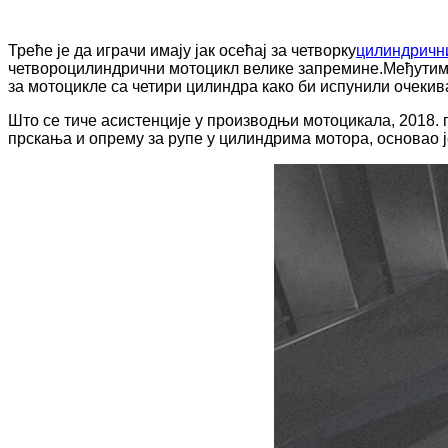
Треће је да играчи имају јак осећај за четворку
цилиндричн
четвороцилиндрични мотоцикл велике запремине.Међутим,
за мотоцикле са четири цилиндра како би испунили очекива
Што се тиче асистенције у производњи мотоцикала, 2018.
прскања и опрему за рупе у цилиндрима мотора, основао 