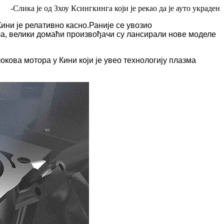
-Слика је од Зхоу Ксингкинга који је рекао да је ауто украден
Кини је релативно касно.Раније се увозио
а, велики домаћи произвођачи су лансирали нове моделе
ова мотора у Кини који је увео технологију плазма