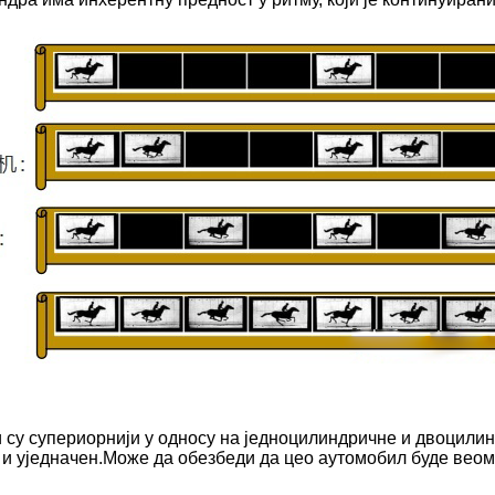
 су супериорнији у односу на једноцилиндричне и двоцилинд
 и уједначен.Може да обезбеди да цео аутомобил буде веом