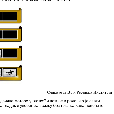
-Слика је са Вуји Ресеарцх Института
ричне моторе у глаткоћи вожње и рада, јер је сваки
а гладак и удобан за вожњу без трзања.Када повећате