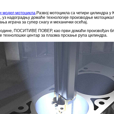
и модел мотоцикла
.Развој мотоцикла са четири цилиндра у 
 уз надоградњу домаће технологије производње мотоцикал
ња играча за супер снагу и механички осећај.
 године, ПОСИТИВЕ ПОВЕР, као први домаћи произвођач блок
је технолошки центар за плазма прскање рупа цилиндра.