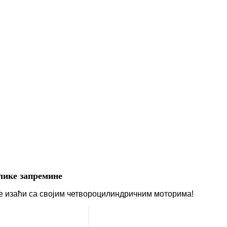
лике запремине
ће изаћи са својим четвороцилиндричним моторима!