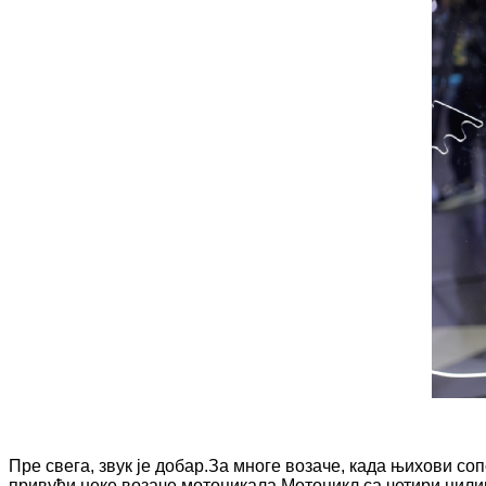
Пре свега, звук је добар.За многе возаче, када њихови со
привући неке возаче мотоцикала.Мотоцикл са четири цилинд