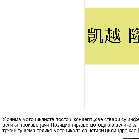
У очима мотоциклиста постоји концепт „све ствари су ин
велики произвођачи.Позиционирање мотоцикла велике зап
тржишту нема толико мотоцикала са четири цилиндра као