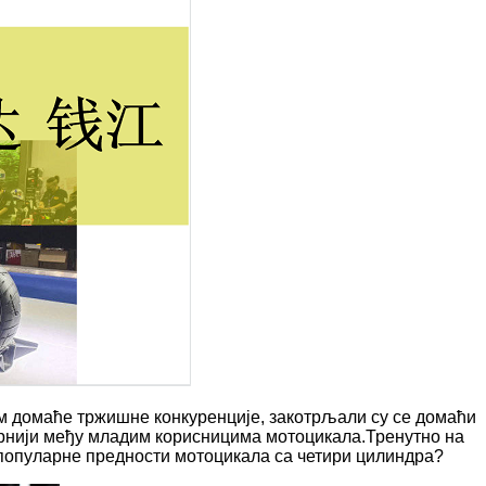
ем домаће тржишне конкуренције, закотрљали су се домаћи
арнији међу младим корисницима мотоцикала.Тренутно на
 популарне предности мотоцикала са четири цилиндра?