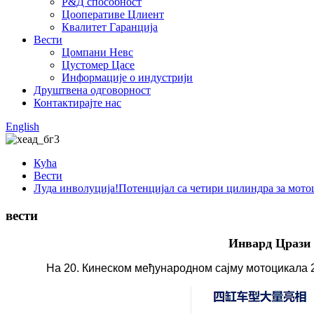
Р&Д способност
Цооперативе Цлиент
Квалитет Гаранција
Вести
Цомпани Невс
Цустомер Цасе
Информације о индустрији
Друштвена одговорност
Контактирајте нас
English
Кућа
Вести
Луда инволуција!Потенцијал са четири цилиндра за мот
вести
Инвард Црази 
На 20. Кинеском међународном сајму мотоцикала 2