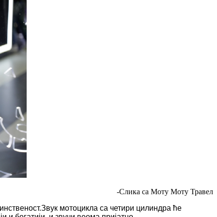
-Слика са Моту Моту Травел
единственост.Звук мотоцикла са четири цилиндра ће
 и богатији, и звучи веома пријатно.