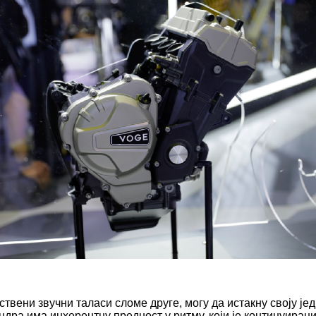
пствени звучни таласи сломе друге, могу да истакну своју ј
ра има инхерентну предност у ритму, који је континуиранији