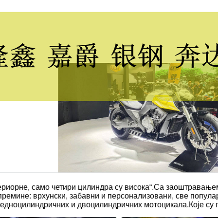
фериорне, само четири цилиндра су висока“.Са заоштравањ
ремине: врхунски, забавни и персонализовани, све попул
 једноцилиндричних и двоцилиндричних мотоцикала.Које су