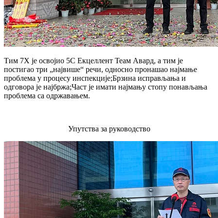
Тим 7Х је освојио 5С Екцеллент Теам Авард, а тим је
постигао три „највише“ речи, односно пронашао најмање
проблема у процесу инспекције;Брзина исправљања и
одговора је најбржа;Част је имати најмању стопу понављања
проблема са одржавањем.
Упутства за руководство