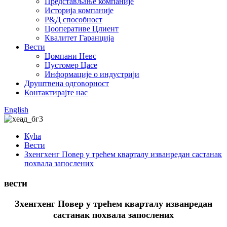
Представљање компаније
Историја компаније
Р&Д способност
Цооперативе Цлиент
Квалитет Гаранција
Вести
Цомпани Невс
Цустомер Цасе
Информације о индустрији
Друштвена одговорност
Контактирајте нас
English
Кућа
Вести
Зхенгхенг Повер у трећем кварталу изванредан састанак
похвала запослених
вести
Зхенгхенг Повер у трећем кварталу изванредан
састанак похвала запослених