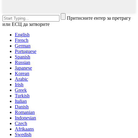
Притисните ентер за претрагу
или ЕСЦ да затворите
English
French
German
Portuguese
Spanish
Russian
Japanese
Korean
Arabic
Irish
Greek
Turkish
Italian
Danish
Romanian
Indonesian
Czech
Afrikaans
Swedish