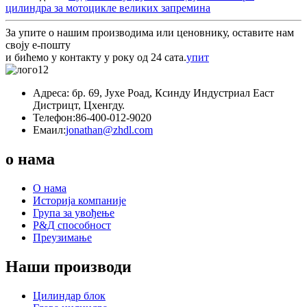
цилиндра за мотоцикле великих запремина
За упите о нашим производима или ценовнику, оставите нам
своју е-пошту
и бићемо у контакту у року од 24 сата.
упит
Адреса: бр. 69, Јухе Роад, Ксинду Индустриал Еаст
Дистрицт, Цхенгду.
Телефон:
86-400-012-9020
Емаил:
jonathan@zhdl.com
о нама
О нама
Историја компаније
Група за увођење
Р&Д способност
Преузимање
Наши производи
Цилиндар блок