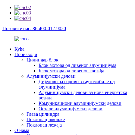
Позовите нас: 86-400-012-9020
Кућа
Производи
Цилиндар блок
Блок мотора од ливеног алуминијума
Блок мотора од ливеног гвожђа
Алуминијумски делови
Дијелови за гориво за аутомобиле од
алуминијума
Алуминијумски делови за нова енергетска
возила
Комуникациони алуминијумски делови
Остали алуминијумски делови
Глава цилиндра
Поклопац шкољке
Поклопац лежаја
О нама