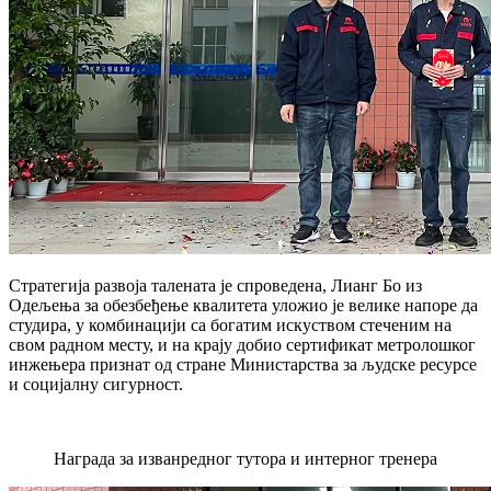
Стратегија развоја талената је спроведена, Лианг Бо из
Одељења за обезбеђење квалитета уложио је велике напоре да
студира, у комбинацији са богатим искуством стеченим на
свом радном месту, и на крају добио сертификат метролошког
инжењера признат од стране Министарства за људске ресурсе
и социјалну сигурност.
Награда за изванредног тутора и интерног тренера