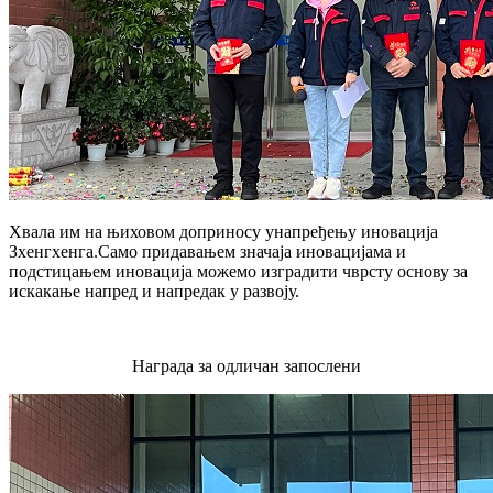
Хвала им на њиховом доприносу унапређењу иновација
Зхенгхенга.Само придавањем значаја иновацијама и
подстицањем иновација можемо изградити чврсту основу за
искакање напред и напредак у развоју.
Награда за одличан запослени