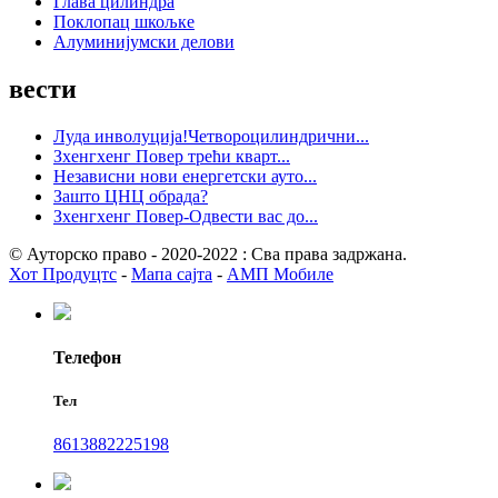
Глава цилиндра
Поклопац шкољке
Алуминијумски делови
вести
Луда инволуција!Четвороцилиндрични...
Зхенгхенг Повер трећи кварт...
Независни нови енергетски ауто...
Зашто ЦНЦ обрада?
Зхенгхенг Повер-Одвести вас до...
© Ауторско право - 2020-2022 : Сва права задржана.
Хот Продуцтс
-
Мапа сајта
-
АМП Мобиле
Телефон
Тел
8613882225198