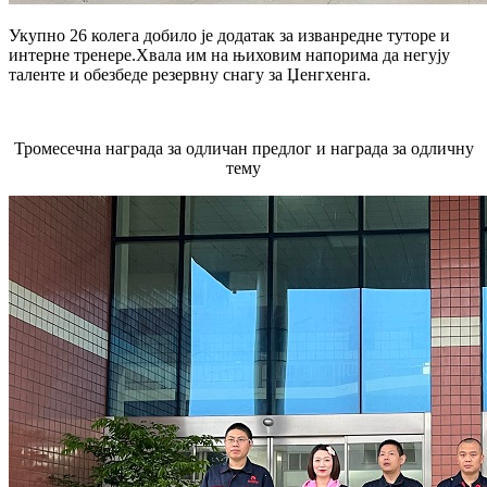
Укупно 26 колега добило је додатак за изванредне туторе и
интерне тренере.Хвала им на њиховим напорима да негују
таленте и обезбеде резервну снагу за Џенгхенга.
Тромесечна награда за одличан предлог и награда за одличну
тему