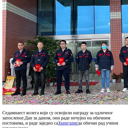
Седамнаест колега који су освојили награду за одличног
запосленог.Дан за даном, они раде нечујно на обичним
постовима, и раде заједно са
Зхенгхенг
да обичан рад учини