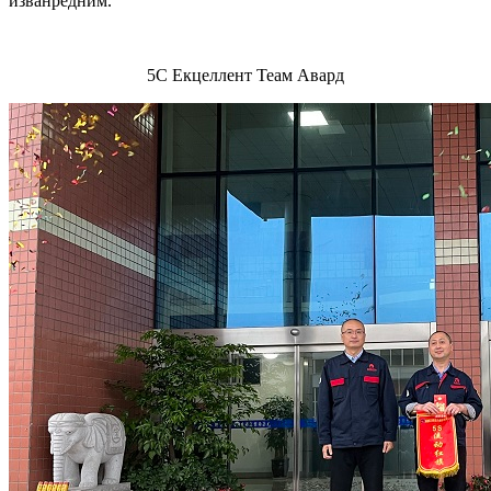
изванредним.
5С Екцеллент Теам Авард