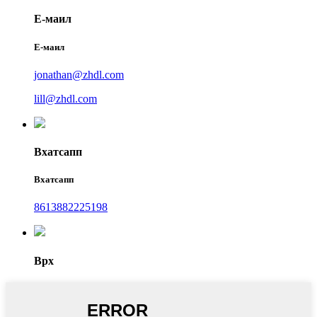
Е-маил
Е-маил
jonathan@zhdl.com
lill@zhdl.com
Вхатсапп
Вхатсапп
8613882225198
Врх