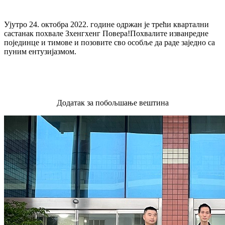
Ујутро 24. октобра 2022. године одржан је трећи квартални
састанак похвале Зхенгхенг Повера!Похвалите изванредне
појединце и тимове и позовите сво особље да раде заједно са
пуним ентузијазмом.
Додатак за побољшање вештина