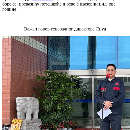
боре се, превазиђу потешкоће и освоје изазовни циљ ове
године!
Важан говор генералног директора Лиуа