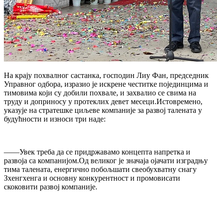
На крају похвалног састанка, господин Лиу Фан, председник
Управног одбора, изразио је искрене честитке појединцима и
тимовима који су добили похвале, и захвалио се свима на
труду и доприносу у протеклих девет месеци.Истовремено,
указује на стратешке циљеве компаније за развој талената у
будућности и износи три наде:
——Увек треба да се придржавамо концепта напретка и
развоја са компанијом.Од великог је значаја ојачати изградњу
тима талената, енергично побољшати свеобухватну снагу
Зхенгхенга и основну конкурентност и промовисати
скоковити развој компаније.