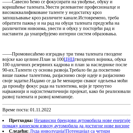
——Савесно ћемо се фокусирати на увођење, обуку и
коришћење талената.Увести релевантне професионалце и
висококвалификоване таленте у недостатку кроз
запошљавање кроз различите канале.Истовремено, треба
обратити пажњу и на рад на обуци талената предузећа на
различитим нивоима, увести и обуку у постојећи рад и
наставити да унапређујемо интерни систем образовања.
——Промовисаћемо изградњу три тима талената гвоздене
војске као целине.План за 100
ЦНЦ
гвоздених војника, обука
100 одличних резервних кадрова и план за наследнике после
90-их.Таленти су основа развоја.Требало би да посветимо
више пажње талентима, разјаснимо своје идеје и разјаснимо
своје задатке.Надамо се да ће менаџери сваког одељења моћи
да пронађу фокус рада на талентима, који је тренутно
најважнији и најсистематичнији пројекат, како би реализовали
развој талената и развој компаније.
Време поста: 01.11.2022
Претходна:
Независни брендови аутомобила нове енергије
помажу кинеском извозу аутомобила да достигне нове висине
Следећи:
Луда инволуција!Потенцијал са четири