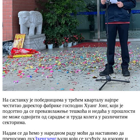
На састанку је победницима у трећем кварталу најпре
честитао директор фабрике господин Хуанг Јонг, који је
подсетио да се превазилажење тешкоћа и недаћа у прошлости
не може одвојити од сарадње и труда колега у различитим
секторима.
Надам се да ћемо у наредном раду моћи да наставимо да
преносимо дух
Зхенгхенг
људи који се усуђују да изазову и